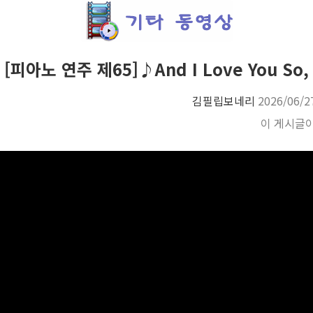
[피아노 연주 제65]♪And I Love You So,
김필립보네리
2026/06/2
이 게시글