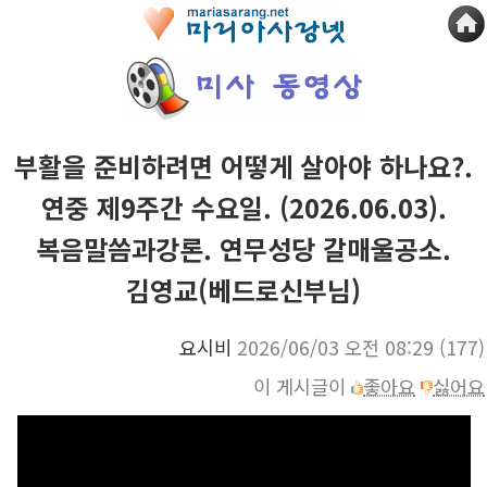
부활을 준비하려면 어떻게 살아야 하나요?.
연중 제9주간 수요일. (2026.06.03).
복음말씀과강론. 연무성당 갈매울공소.
김영교(베드로신부님)
요시비
2026/06/03 오전 08:29
(177)
이 게시글이
좋아요
싫어요