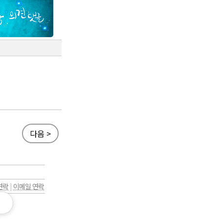
다음 >
연락
|
이메일 연락
.