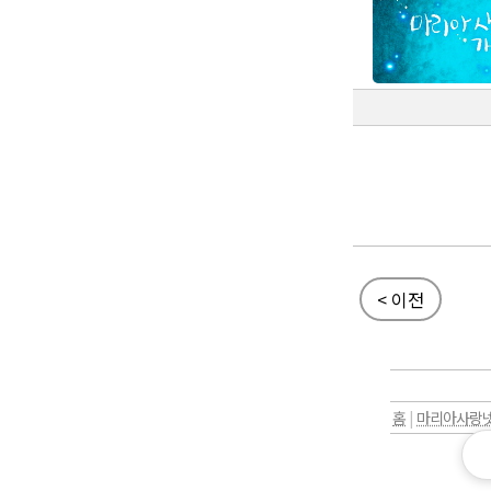
< 이전
홈
|
마리아사랑넷