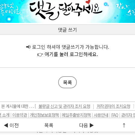
댓글 쓰기
📢 로그인 하셔야 댓글쓰기가 가능합니다.
👉 여기를 눌러 로그인하세요.
목록
본 게시물에 대한 . . . [
불량글 신고 및 관리자 조치 요청
|
저작권자의 조치요청
]
 소개
|
이용약관
|
개인정보보호정책
|
메일추출방지정책
|
사용안내
|
FAQ
|
관리자 
Copyright (c) 2000~2026
mariasarang.net
, All rights reserved
◀ 이전
목록
다음 ▶
↑
가톨릭 가족공간 - 마리아사랑넷 -