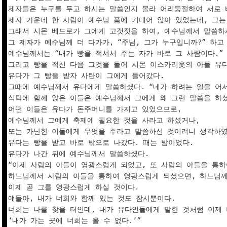
제자들은 누구를 두고 하시는 말씀인지 몰라 어리둥절하여 서로 
제자 가운데 한 사람이 예수님 품에 기대어 앉아 있었는데, 그는
그래서 시몬 베드로가 그에게 고갯짓을 하여, 예수님께서 말씀하시
그 제자가 예수님께 더 다가가, “주님, 그가 누구입니까?” 하고 
예수님께서는 “내가 빵을 적셔서 주는 자가 바로 그 사람이다.” 
그리고 빵을 적신 다음 그것을 들어 시몬 이스카리옷의 아들 유다
유다가 그 빵을 받자 사탄이 그에게 들어갔다.

그때에 예수님께서 유다에게 말씀하셨다. “네가 하려는 일을 어서 
식탁에 함께 앉은 이들은 예수님께서 그에게 왜 그런 말씀을 하셨
어떤 이들은 유다가 돈주머니를 가지고 있었으므로, 

예수님께서 그에게 축제에 필요한 것을 사라고 하셨거나, 

또는 가난한 이들에게 무엇을 주라고 말씀하신 것이려니 생각하였다
유다는 빵을 받고 바로 밖으로 나갔다. 때는 밤이었다.

유다가 나간 뒤에 예수님께서 말씀하셨다. 

“이제 사람의 아들이 영광스럽게 되었고, 또 사람의 아들을 통하
하느님께서 사람의 아들을 통하여 영광스럽게 되셨으면, 하느님께
이제 곧 그를 영광스럽게 하실 것이다.

얘들아, 내가 너희와 함께 있는 것도 잠시뿐이다. 

너희는 나를 찾을 터인데, 내가 유다인들에게 말한 것처럼 이제 
‘내가 가는 곳에 너희는 올 수 없다.’”
