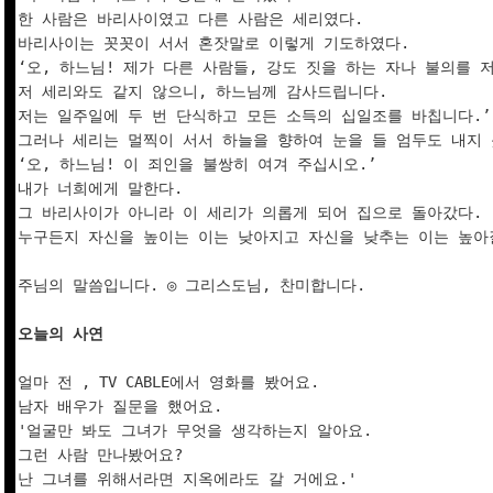
한 사람은 바리사이였고 다른 사람은 세리였다.

바리사이는 꼿꼿이 서서 혼잣말로 이렇게 기도하였다. 

‘오, 하느님! 제가 다른 사람들, 강도 짓을 하는 자나 불의를 
저 세리와도 같지 않으니, 하느님께 감사드립니다.

저는 일주일에 두 번 단식하고 모든 소득의 십일조를 바칩니다.’

그러나 세리는 멀찍이 서서 하늘을 향하여 눈을 들 엄두도 내지 
‘오, 하느님! 이 죄인을 불쌍히 여겨 주십시오.’

내가 너희에게 말한다. 

그 바리사이가 아니라 이 세리가 의롭게 되어 집으로 돌아갔다. 

누구든지 자신을 높이는 이는 낮아지고 자신을 낮추는 이는 높아질
주님의 말씀입니다. ◎ 그리스도님, 찬미합니다.

오늘의 사연
얼마 전 , TV CABLE에서 영화를 봤어요.

남자 배우가 질문을 했어요.

'얼굴만 봐도 그녀가 무엇을 생각하는지 알아요.

그런 사람 만나봤어요?

난 그녀를 위해서라면 지옥에라도 갈 거에요.'
