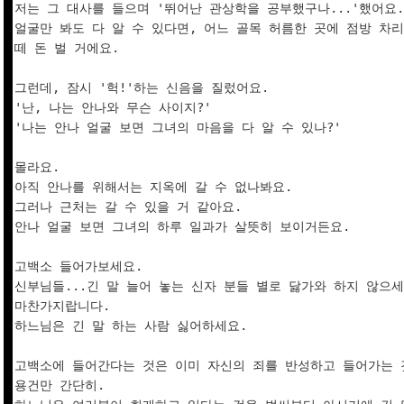
저는 그 대사를 들으며 '뛰어난 관상학을 공부했구나...'했어요.

얼굴만 봐도 다 알 수 있다면, 어느 골목 허름한 곳에 점방 차리죠
떼 돈 벌 거에요.

그런데, 잠시 '헉!'하는 신음을 질렀어요.

'난, 나는 안나와 무슨 사이지?'

'나는 안나 얼굴 보면 그녀의 마음을 다 알 수 있나?'

몰라요.

아직 안나를 위해서는 지옥에 갈 수 없나봐요.

그러나 근처는 갈 수 있을 거 같아요.

안나 얼굴 보면 그녀의 하루 일과가 살뜻히 보이거든요.

고백소 들어가보세요.

신부님들...긴 말 늘어 놓는 신자 분들 별로 닳가와 하지 않으세요
마찬가지랍니다.

하느님은 긴 말 하는 사람 싫어하세요.

고백소에 들어간다는 것은 이미 자신의 죄를 반성하고 들어가는 것
용건만 간단히.
