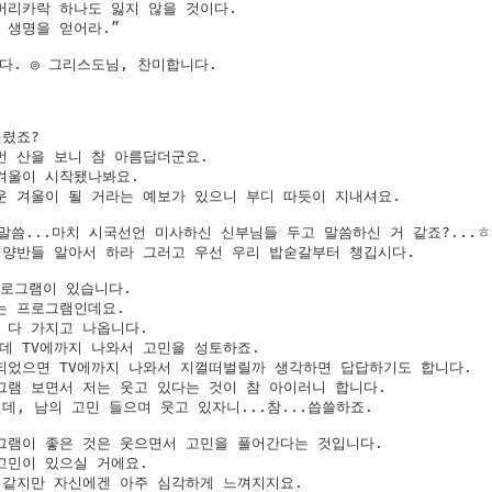
머리카락 하나도 잃지 않을 것이다. 

생명을 얻어라.”

. ◎ 그리스도님, 찬미합니다.

렸죠?

먼 산을 보니 참 아름답더군요.

겨울이 시작됐나봐요.

운 겨울이 될 거라는 예보가 있으니 부디 따듯이 지내셔요.

말씀...마치 시국선언 미사하신 신부님들 두고 말씀하신 거 같죠?...ㅎ
 양반들 알아서 하라 그러고 우선 우리 밥숟갈부터 챙깁시다.

프로그램이 있습니다.

는 프로그램인데요.

 다 가지고 나옵니다.

데 TV에까지 나와서 고민을 성토하죠.

되었으면 TV에까지 나와서 지껄떠벌릴까 생각하면 답답하기도 합니다.

그램 보면서 저는 웃고 있다는 것이 참 아이러니 합니다.

데, 남의 고민 들으며 웃고 있자니...참...씁쓸하죠.

그램이 좋은 것은 웃으면서 고민을 풀어간다는 것입니다.

고민이 있으실 거에요.

 같지만 자신에겐 아주 심각하게 느껴지지요.
