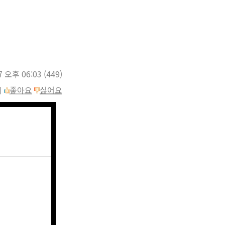
7 오후 06:03
(449)
이
좋아요
싫어요