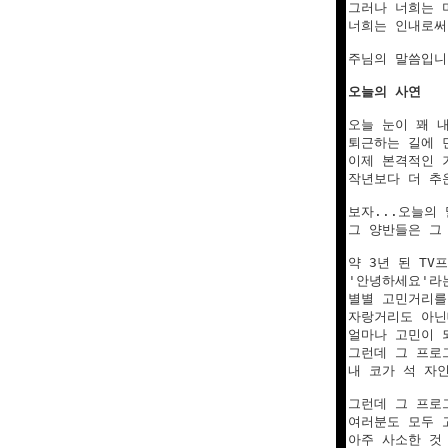
그러나 너희는 
너희는 인내로써 
주님의 말씀입니다
오늘의 사연
오늘 눈이 꽤 내
퇴근하는 길에 
이제 본격적인 
작년보다 더 추
보자...오늘의 
그 양반들은 그
약 3년 된 TV
'안녕하세요'라
별별 고민거리를
자랑거리도 아닌
얼마나 고민이 
그런데 그 프로
내 코가 석 자인
그런데 그 프로
여러분도 모두 
아주 사소한 것