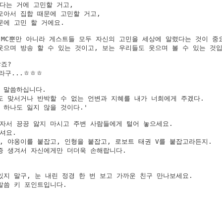
다는 거에 고민할 거고,

모아서 집합 때문에 고민할 거고,

에 고민 할 거에요.

 MC뿐만 아니라 게스트들 모두 자신의 고민을 세상에 알렸다는 것이 중요
웃으며 방송 할 수 있는 것이고, 보는 우리들도 웃으며 볼 수 있는 것입
죠?

라구...ㅎㅎㅎ

 말씀하십니다.

도 맞서거나 반박할 수 없는 언변과 지혜를 내가 너희에게 주겠다.

하나도 잃지 않을 것이다.'

자서 끙끙 앓지 마시고 주변 사람들에게 털어 놓으세요.

요.

, 야옹이를 붙잡고, 인형을 붙잡고, 로보트 태권 V를 붙잡고라든지.

증 생겨서 자신에게만 더더욱 손해랍니다.

있지 말구, 눈 내린 정경 한 번 보고 가까운 친구 만나보세요.

말씀 키 포인트입니다.
