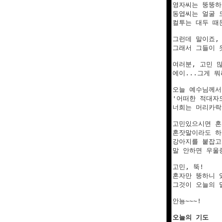
영자씨는 뚱뚱하
동엽씨는 얼굴 
컬투는 대두 때문
그런데 말이죠,
그래서 그들이 
여러분, 고민 많
에이...그게 뭐
오늘 예수님께서
'어떠한 적대자
너희는 머리카락 
고민있으시면 혼
혼잣말이라도 하셔
강아지를 붙잡고
말 안하면 우울
고민, 뚝!

혼자만 뚱하니 
그것이 오늘의 
안뇽~~~!

오늘의 기도