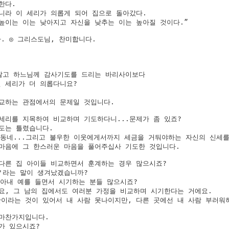
다. 

니라 이 세리가 의롭게 되어 집으로 돌아갔다. 

높이는 이는 낮아지고 자신을 낮추는 이는 높아질 것이다.”

. ◎ 그리스도님, 찬미합니다.

않고 하느님께 감사기도를 드리는 바리사이보다

 세리가 더 의롭다니요?

교하는 관점에서의 문제일 것입니다.

세리를 지목하여 비교하며 기도하다니...문제가 좀 있죠?

도는 틀렸습니다.

 동네...그리고 불우한 이웃에게서까지 세금을 거둬야하는 자신의 신세를
마음에 그 한스러운 마음을 풀어주십사 기도한 것입니다.

다른 집 아이들 비교하면서 훈계하는 경우 많으시죠?

'라는 말이 생겨났겠습니까?

 아내 예를 들면서 시기하는 분들 많으시죠?

요, 그 남의 집에서도 여러분 가정을 비교하며 시기한다는 거에요.

이라는 것이 있어서 내 사람 못나이지만, 다른 곳에선 내 사람 부러워하
마찬가지입니다.

가 있으시죠?
