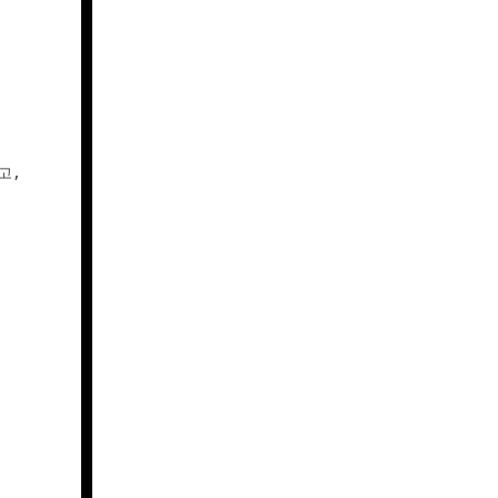


, 
