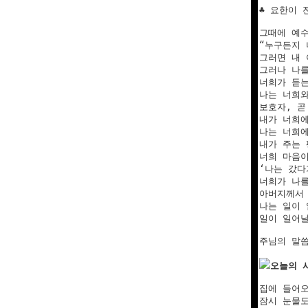
♣ 요한이 전
그때에 예수
“누구든지 
그러면 내 
그러나 나를
너희가 듣는
나는 너희와
보호자, 곧
내가 너희에
나는 너희에
내가 주는 
너희 마음이
‘나는 갔다
너희가 나를
아버지께서 
나는 일이 
일이 일어날
주님의 말씀
오늘의 
집에 들어오
잠시 눈물도