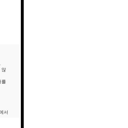
.
 않
애를
에서