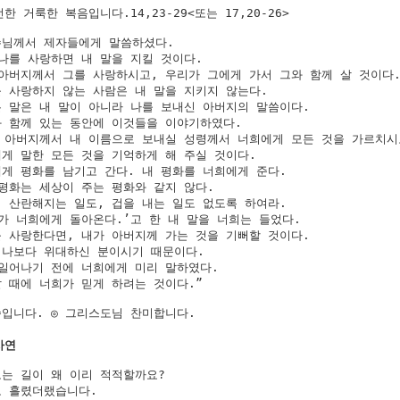
한 거룩한 복음입니다.14,23-29<또는 17,20-26>

님께서 제자들에게 말씀하셨다. 

나를 사랑하면 내 말을 지킬 것이다. 

아버지께서 그를 사랑하시고, 우리가 그에게 가서 그와 함께 살 것이다.
 사랑하지 않는 사람은 내 말을 지키지 않는다. 

 말은 내 말이 아니라 나를 보내신 아버지의 말씀이다.

 함께 있는 동안에 이것들을 이야기하였다. 

 아버지께서 내 이름으로 보내실 성령께서 너희에게 모든 것을 가르치시고
게 말한 모든 것을 기억하게 해 주실 것이다.

게 평화를 남기고 간다. 내 평화를 너희에게 준다. 

평화는 세상이 주는 평화와 같지 않다. 

 산란해지는 일도, 겁을 내는 일도 없도록 하여라. 

가 너희에게 돌아온다.’고 한 내 말을 너희는 들었다. 

 사랑한다면, 내가 아버지께 가는 것을 기뻐할 것이다. 

나보다 위대하신 분이시기 때문이다. 

일어나기 전에 너희에게 미리 말하였다. 

 때에 너희가 믿게 하려는 것이다.”

입니다. ◎ 그리스도님 찬미합니다.

사연
는 길이 왜 이리 적적할까요?

 흘렸더랬습니다.
