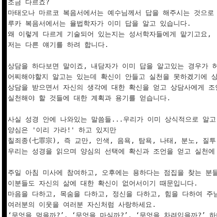
조금 다르죠?

마태오나 마르코 복음서에서는 예수님께서 답을 해주시는 것으로 
루카 복음서에서는 율법학자가 이미 답을 알고 있습니다.

왜 이렇게 다르게 기술되어 있는지는 성서학자들에게 맡기고요,

저는 다른 얘기를 하려 합니다.

상담을 하다보면 말이죠, 내담자가 이미 답을 알고있는 경우가 허
어찌해야할지 알고는 있는데 확신이 안들고 실천을 못하겠기에 상
상담을 받으면서 자신의 생각에 대한 확신을 얻고 상담사에게 조
실천해야 할 것들에 대한 계획과 용기를 얻습니다.

사실 성경 안에 나와있는 말씀들...우리가 이미 상식적으로 알고
양심은 '이리 가라!' 하고 있지만 

칠죄종(七罪宗), 즉 교만, 인색, 음욕, 탐욕, 나태, 분노, 질투
우리는 성경을 읽으며 양심의 선택에 확신과 조언을 얻고 실천에 
주일 아침 미사에 참여하고, 오후에는 용하다는 점집을 찾는 분들
이분들도 자신의 삶에 대한 확신이 없어서이기 때문입니다.

마음을 다하고, 목숨을 다하고, 정신을 다하고, 힘을 다하여 주
여러분의 이웃을 여러분 자신처럼 사랑하세요.

‘무엇을 먹을까?’, ‘무엇을 마실까?’, ‘무엇을 차려입을까?’ 