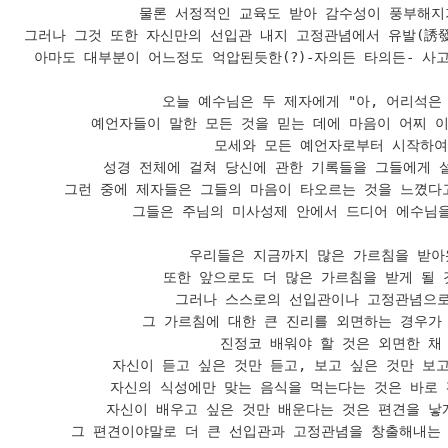
물론 서정적인 교육도 받아 감수성이 풍부해지기
그러나 그것 또한 자신만의 선입관 내지 고정관념에서 유발(誘發
아마도 대부분이 어느정도 억압된듯한(?)-자의든 타의든- 사고
오늘 예수님은 두 제자에게 "아, 어리석은 
예언자들이 말한 모든 것을 믿는 데에 마음이 어찌 이
모세와 모든 예언자로부터 시작하여 
성경 전체에 걸쳐 당신에 관한 기록들을 그들에게 설
그런 중에 제자들은 그들의 마음이 타오르는 것을 느꼈다고
그들은 주님의 미사성제 안에서 드디어 에수님을
우리들은 지금까지 많은 가르침을 받아왔
또한 앞으로도 더 많은 가르침을 받게 될 것
그러나 스스로의 선입관이나 고정관념으로 
그 가르침에 대한 큰 진리를 외면하는 경우가 
진정코 배워야 할 것은 외면한 채 
자신이 듣고 싶은 것만 듣고, 보고 싶은 것만 보고
자신의 식성에만 맞는 음식을 먹는다는 것은 바로 
자신이 배우고 싶은 것만 배운다는 것은 편견을 낳게
그 편견이야말로 더 큰 선입관과 고정관념을 창출해내는 