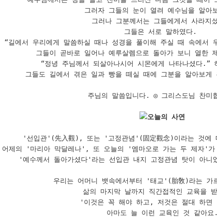
그러자 그들의 눈이 열려 예수님을 알아보
그러나 그분께서는 그들에게서 사라지셨다
그들은 서로 말하였다. 

“길에서 우리에게 말씀하실 때나 성경을 풀이해 주실 때 속에서 우
그들이 곧바로 일어나 예루살렘으로 돌아가 보니 열한 제
“정녕 주님께서 되살아나시어 시몬에게 나타나셨다.” 하
그들도 길에서 겪은 일과 빵을 떼실 때에 그분을 알아보게 
주님의 말씀입니다. ◎ 그리스도님 찬미합
오늘의 사연
'선입관'(先入觀), 또는 '고정관념'(固定觀念)이라는 것에 
어제의 '마리아 막달레나', 또 오늘의 '엠마오로 가는 두 제자'가
'예수께서 돌아가셨다'라는 선입관 내지 고정관념 탓이 아니었
우리는 어머니 뱃속에서부터 '태교'(胎敎)라는 가
삶의 마지막 날까지 직간접적인 교육을 받
'이것은 꼭 해야 하고, 저것은 절대 하면 
아마도 늘 이런 교육인 것 같아요.