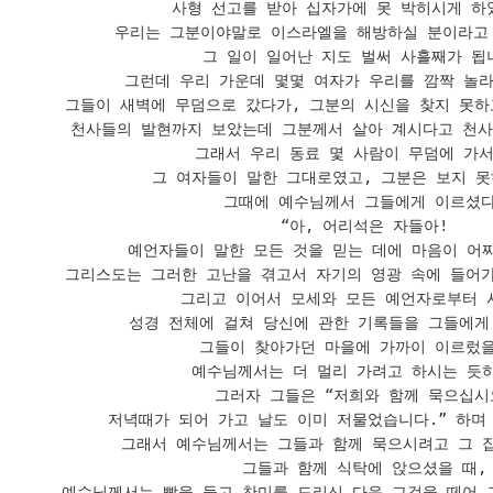
사형 선고를 받아 십자가에 못 박히시게 하였
우리는 그분이야말로 이스라엘을 해방하실 분이라고 
그 일이 일어난 지도 벌써 사흘째가 됩니
그런데 우리 가운데 몇몇 여자가 우리를 깜짝 놀라
그들이 새벽에 무덤으로 갔다가, 그분의 시신을 찾지 못하고
천사들의 발현까지 보았는데 그분께서 살아 계시다고 천사들
그래서 우리 동료 몇 사람이 무덤에 가서 
그 여자들이 말한 그대로였고, 그분은 보지 못
그때에 예수님께서 그들에게 이르셨다.
“아, 어리석은 자들아! 

예언자들이 말한 모든 것을 믿는 데에 마음이 어찌 
그리스도는 그러한 고난을 겪고서 자기의 영광 속에 들어가야
그리고 이어서 모세와 모든 예언자로부터 시
성경 전체에 걸쳐 당신에 관한 기록들을 그들에게 
그들이 찾아가던 마을에 가까이 이르렀을 
예수님께서는 더 멀리 가려고 하시는 듯하
그러자 그들은 “저희와 함께 묵으십시오
저녁때가 되어 가고 날도 이미 저물었습니다.” 하며 
그래서 예수님께서는 그들과 함께 묵으시려고 그 집
그들과 함께 식탁에 앉으셨을 때, 
예수님께서는 빵을 들고 찬미를 드리신 다음 그것을 떼어 그