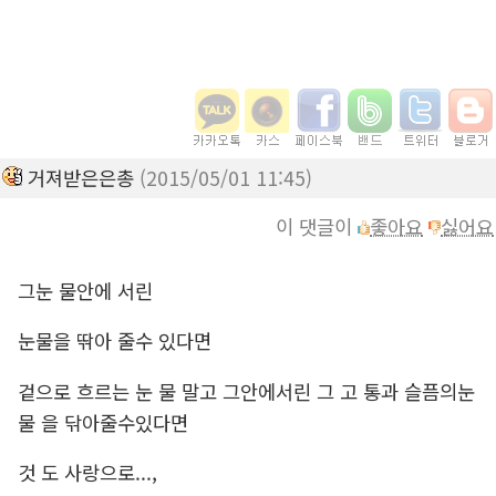
거져받은은총
(2015/05/01 11:45)
이 댓글이
좋아요
싫어요
그눈 물안에 서린
눈물을 딲아 줄수 있다면
겉으로 흐르는 눈 물 말고 그안에서린 그 고 통과 슬픔의눈
물 을 닦아줄수있다면
것 도 사랑으로...,