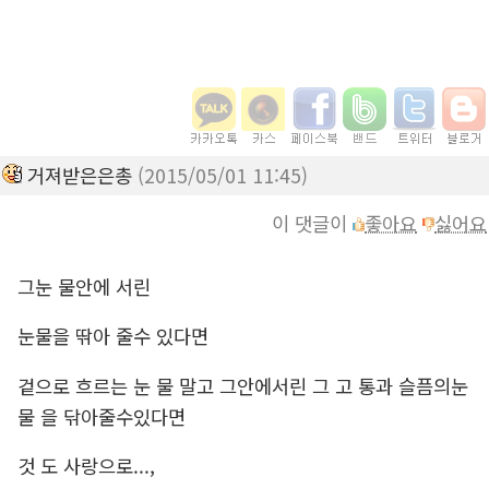
거져받은은총
(2015/05/01 11:45)
이 댓글이
좋아요
싫어요
그눈 물안에 서린
눈물을 딲아 줄수 있다면
겉으로 흐르는 눈 물 말고 그안에서린 그 고 통과 슬픔의눈
물 을 닦아줄수있다면
것 도 사랑으로...,