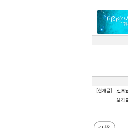
[현재글]
신부
용기
< 이전