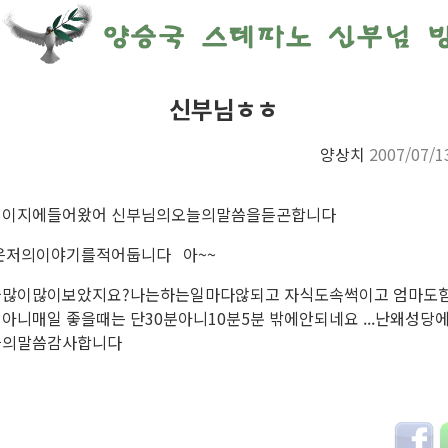
신부님ㅎㅎ
양상치
2007/07/1
페이지에들어왔어 신부님의오늘의말씀을듣곤합니다
은저의이야기를적어둡니다 아~~
을많이많이보았지요?나는하는일마다않되고 자식도속썩이고 엄마도힘들
아니매일 좋을때는 단30분아니10분5분 밖에안되네요 ...난왜성당에
늘의말씀감사합니다