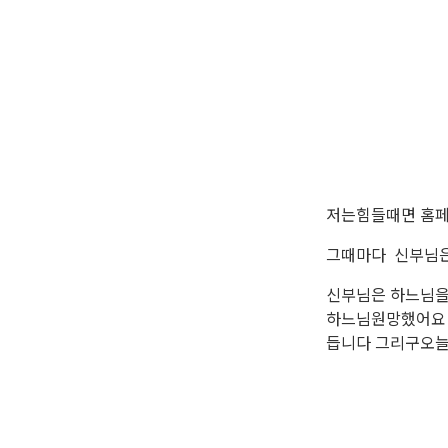
저는힘들때면 홈
그때마다 신부님
신부님은 하느님
하느님원망했어요 
듭니다 그리구오