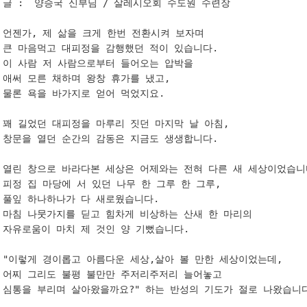
글 :  양승국 신부님 / 살레시오회 수도원 수련장 

언젠가, 제 삶을 크게 한번 전환시켜 보자며 

큰 마음먹고 대피정을 감행했던 적이 있습니다.

이 사람 저 사람으로부터 들어오는 압박을 

애써 모른 채하며 왕창 휴가를 냈고,

물론 욕을 바가지로 얻어 먹었지요.

꽤 길었던 대피정을 마루리 짓던 마지막 날 아침,

창문을 열던 순간의 감동은 지금도 생생합니다.

열린 창으로 바라다본 세상은 어제와는 전혀 다른 새 세상이었습니다
피정 집 마당에 서 있던 나무 한 그루 한 그루,

풀잎 하나하나가 다 새로웠습니다.

마침 나뭇가지를 딛고 힘차게 비상하는 산새 한 마리의

자유로움이 마치 제 것인 양 기뻤습니다.

"이렇게 경이롭고 아름다운 세상,살아 볼 만한 세상이었는데,

어찌 그리도 불평 불만만 주저리주저리 늘어놓고 

심통을 부리며 살아왔을까요?" 하는 반성의 기도가 절로 나왔습니다