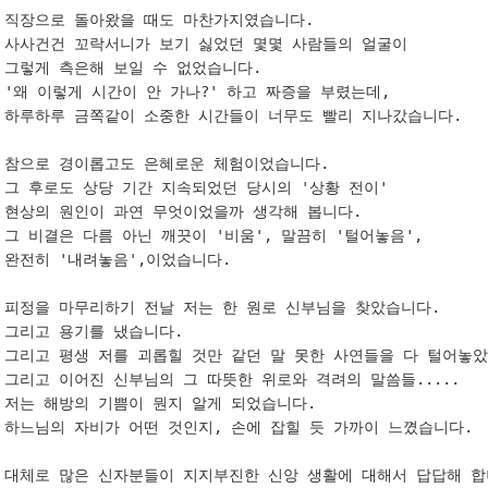
직장으로 돌아왔을 때도 마찬가지였습니다.

사사건건 꼬락서니가 보기 싫었던 몇몇 사람들의 얼굴이

그렇게 측은해 보일 수 없었습니다.

'왜 이렇게 시간이 안 가나?' 하고 짜증을 부렸는데,

하루하루 금쪽같이 소중한 시간들이 너무도 빨리 지나갔습니다.

참으로 경이롭고도 은혜로운 체험이었습니다.

그 후로도 상당 기간 지속되었던 당시의 '상황 전이' 

현상의 원인이 과연 무엇이었을까 생각해 봅니다.

그 비결은 다름 아닌 깨끗이 '비움', 말끔히 '털어놓음',

완전히 '내려놓음',이었습니다.

피정을 마무리하기 전날 저는 한 원로 신부님을 찾았습니다.

그리고 용기를 냈습니다.

그리고 평생 저를 괴롭힐 것만 같던 말 못한 사연들을 다 털어놓았
그리고 이어진 신부님의 그 따뜻한 위로와 격려의 말씀들.....

저는 해방의 기쁨이 뭔지 알게 되었습니다.

하느님의 자비가 어떤 것인지, 손에 잡힐 듯 가까이 느꼈습니다.

대체로 많은 신자분들이 지지부진한 신앙 생활에 대해서 답답해 합니