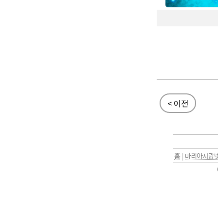
< 이전
홈
|
마리아사랑넷