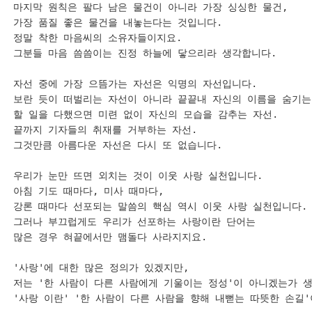
마지막 원칙은 팔다 남은 물건이 아니라 가장 싱싱한 물건,

가장 품질 좋은 물건을 내놓는다는 것입니다.

정말 착한 마음씨의 소유자들이지요.

그분들 마음 씀씀이는 진정 하늘에 닿으리라 생각합니다.

자선 중에 가장 으뜸가는 자선은 익명의 자선입니다.

보란 듯이 떠벌리는 자선이 아니라 끝끝내 자신의 이름을 숨기는 
할 일을 다했으면 미련 없이 자신의 모습을 감추는 자선.

끝까지 기자들의 취재를 거부하는 자선.

그것만큼 아름다운 자선은 다시 또 없습니다.

우리가 눈만 뜨면 외치는 것이 이웃 사랑 실천입니다.

아침 기도 때마다, 미사 때마다,

강론 때마다 선포되는 말씀의 핵심 역시 이웃 사랑 실천입니다.

그러나 부끄럽게도 우리가 선포하는 사랑이란 단어는 

많은 경우 혀끝에서만 맴돌다 사라지지요.

'사랑'에 대한 많은 정의가 있겠지만,

저는 '한 사람이 다른 사람에게 기울이는 정성'이 아니겠는가 생
'사랑 이란' '한 사람이 다른 사람을 향해 내뻗는 따뜻한 손길'