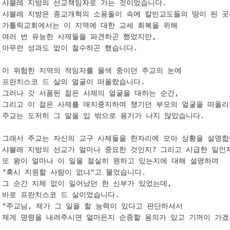
샤블레 지방의 선교책임자로 가는 것이었습니다. 

샤블레 지방은 종교개혁의 소용돌이 속에 칼빈교도들의 땅이 된 곳이
가톨릭교회에서는 이 지역에 대한 교세 회복을 위해 

여러 번 유능한 사제들을 파견하곤 했었지만, 

아무런 성과도 없이 철수하곤 했습니다. 

이 위험한 지역의 적임자를 물색 중이던 주교의 눈에 

프란치스코 드 살의 얼굴이 떠올랐습니다. 

그러나 갓 서품된 젊은 사제의 얼굴을 대하는 순간, 

그리고 이 젊은 사제를 애지중지하며 챙기던 부모의 얼굴을 떠올리던
주교는 도저히 그 말을 입 밖으로 용기가 나지 않았습니다. 

그래서 주교는 자신의 교구 사제들을 한자리에 모아 상황을 설명합니
샤블레 지방의 선교가 얼마나 중요한 것인지? 그리고 시급한 일인지?
또 왕이 얼마나 이 일을 절실히 원하고 있는지에 대해 설명하며 

"혹시 지원할 사람이 없냐"고 물었습니다. 

그 순간 지체 없이 일어났던 한 신부가 있었는데, 

바로 프란치스코 드 살이었습니다. 

"주교님, 제가 그 일을 할 능력이 있다고 판단하셔서 

제게 명령을 내려주시면 얼마든지 순종할 용의가 있고 기꺼이 가겠습