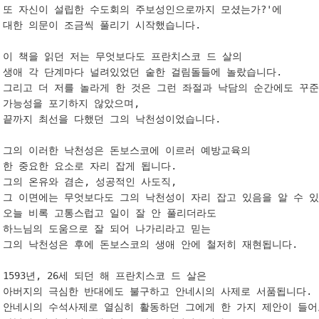
또 자신이 설립한 수도회의 주보성인으로까지 모셨는가?'에 

대한 의문이 조금씩 풀리기 시작했습니다. 

이 책을 읽던 저는 무엇보다도 프란치스코 드 살의 

생애 각 단계마다 널려있었던 숱한 걸림돌들에 놀랐습니다. 

그리고 더 저를 놀라게 한 것은 그런 좌절과 낙담의 순간에도 꾸준히
가능성을 포기하지 않았으며, 

끝까지 최선을 다했던 그의 낙천성이었습니다. 

그의 이러한 낙천성은 돈보스코에 이르러 예방교육의 

한 중요한 요소로 자리 잡게 됩니다. 

그의 온유와 겸손, 성공적인 사도직, 

그 이면에는 무엇보다도 그의 낙천성이 자리 잡고 있음을 알 수 있었
오늘 비록 고통스럽고 일이 잘 안 풀리더라도 

하느님의 도움으로 잘 되어 나가리라고 믿는 

그의 낙천성은 후에 돈보스코의 생애 안에 철저히 재현됩니다. 

1593년, 26세 되던 해 프란치스코 드 살은 

아버지의 극심한 반대에도 불구하고 안네시의 사제로 서품됩니다. 

안네시의 수석사제로 열심히 활동하던 그에게 한 가지 제안이 들어오