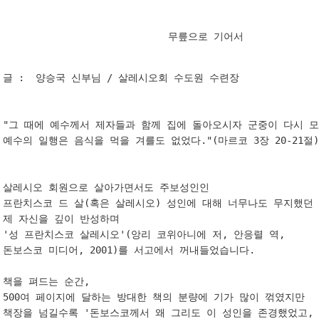
 무릎으로 기어서  
글 :  양승국 신부님 / 살레시오회 수도원 수련장 

"그 때에 예수께서 제자들과 함께 집에 돌아오시자 군중이 다시 모
예수의 일행은 음식을 먹을 겨를도 없었다."(마르코 3장 20-21절) 
살레시오 회원으로 살아가면서도 주보성인인 

프란치스코 드 살(혹은 살레시오) 성인에 대해 너무나도 무지했던 

제 자신을 깊이 반성하며 

'성 프란치스코 살레시오'(앙리 코위아니에 저, 안응렬 역, 

돈보스코 미디어, 2001)를 서고에서 꺼내들었습니다. 

책을 펴드는 순간, 

500여 페이지에 달하는 방대한 책의 분량에 기가 많이 꺾였지만 

책장을 넘길수록 '돈보스코께서 왜 그리도 이 성인을 존경했었고, 
