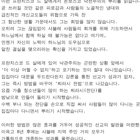
이런 프란치스코 드 살에게서 돈보스코 낙천주의의 뿌리를 읽습니다.
곧 쓰러질 것만 같은 피로감과 사람들의 노골적인 냉대와 
급진적인 개신교도들의 위협으로 가득 찬 

그 험난한 생활 가운데서도 그는 희망을 않지 않습니다. 

오히려 그는 끊임없이 샤블레 사람들의 회개를 위해 기도하면서 

하느님께서 함께 하실 때 불가능은 없다고 여기며, 

언젠가 자신의 노력이 하느님의 도우심으로 

알찬 결실을 맺으리라는 확신을 가지고 있었습니다. 

프란치스코 드 살에게 있어 낙관주의는 곤란한 상황 앞에서 

'더 이상 어쩔 수 없지'하고 포기하는 것이 절대 아니었습니다. 

집집마다 대문을 두드린다든지 강론을 통한 선교가 성과가 없자, 

그는 즉시 방법을 바꾸어 '찌라시 전법'으로 나갔습니다. 
요즘 가출 청소년들이 많이 하는 찌라시(전단)를 

밤낮으로 만들어 돌리기 시작했습니다. 

수백 부나 되는 전단을 손으로 직접 써서 사람들이 많이 다니는 곳에
집집마다 다니면서 뿌리기 시작했습니다. 

이러한 방법은 많은 효과를 거두어 성공적인 선교의 발판을 마련했습
이윽고 8년 후에는 샤블레 지역 주민 거의 모두가 

가톨릭으로 개종하는 성과를 올렸습니다. 
