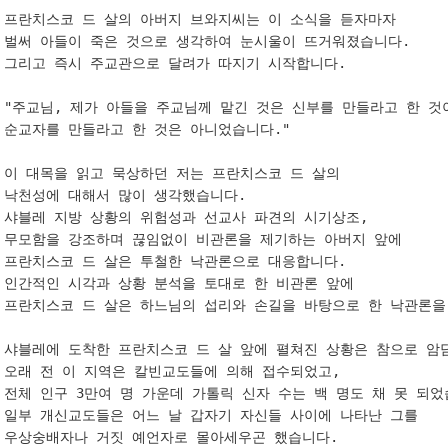
프란치스코 드 살의 아버지 브와지씨는 이 소식을 듣자마자 

벌써 아들이 죽은 것으로 생각하여 눈시울이 뜨거워졌습니다. 

그리고 즉시 주교관으로 달려가 따지기 시작합니다. 

"주교님, 제가 아들을 주교님께 맡긴 것은 신부를 만들라고 한 것이
순교자를 만들라고 한 것은 아니었습니다." 

이 대목을 읽고 묵상하던 저는 프란치스코 드 살의 

낙천성에 대해서 많이 생각했습니다. 

샤블레 지방 상황의 위험성과 선교사 파견의 시기상조, 

무모함을 강조하며 끊임없이 비관론을 제기하는 아버지 앞에 

프란치스코 드 살은 투철한 낙관론으로 대응합니다. 

인간적인 시각과 상황 분석을 토대로 한 비관론 앞에 

프란치스코 드 살은 하느님의 섭리와 손길을 바탕으로 한 낙관론을 
샤블레에 도착한 프란치스코 드 살 앞에 펼쳐진 상황은 참으로 암담
오래 전 이 지역은 칼빈교도들에 의해 접수되었고, 

전체 인구 3만여 명 가운데 가톨릭 신자 수는 백 명도 채 못 되었습
일부 개신교도들은 어느 날 갑자기 자신들 사이에 나타난 그를 

우상숭배자나 거짓 예언자로 몰아세우곤 했습니다. 
