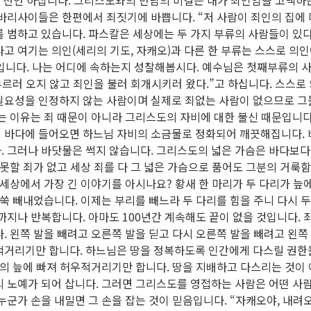
 선언 하십니다. 그리스도와의 만남의 비결은 내가 죄인임을 고백하
바리사이들은 한편에서 죄짓기에 바쁩니다. “저 사람이 죄인의 집에 
 범하고 있습니다. 파스칼은 세상에는 두 가지 부류의 사람들이 있다
고 여기는 의인(세리의 기도, 자캐오)과 다른 한 부류는 스스로 의
입니다. 나는 어디에 속하는지 성찰해봅시다. 예수님은 첫째부류의 
부르러 오지 않고 죄인을 불러 회개시키러 왔다.”고 하십니다. 스스로
필요성을 인정하지 않는 사람이며 실제로 죄없는 사람이 없으므로 
는 이유는 죄 때문이 아니라 그리스도의 자비에 대한 불신 때문입니다
 바다에 들어오면 하느님 자비의 소금물로 정화되어 깨끗해집니다.
. 그러나 바닷물은 썩지 않습니다. 그리스도의 넓은 가슴은 바다보다
 못할 죄가 없고 세상 죄를 다 그 넓은 가슴으로 품어도 그분의 거룩
 세상에서 가장 긴 이야기를 아시나요? 황새 한 마리가 두 다리가 늪
 쑥 빼내었습니다. 이제는 부리를 빼느라 두 다리를 힘을 주니 다시 
까지나 반복합니다. 아마도 100년간 계속해도 끝이 없을 것입니다. 
. 왼쪽 발을 빼려고 오른쪽 발을 딛고 다시 오른쪽 발을 빼려고 왼쪽
적거리기만 합니다. 하느님은 땅을 정복하도록 인간에게 다스릴 권한
악의 늪에 빠져 허우적거리기만 합니다. 땅을 지배하고 다스리는 것이 
 노예가 되어 삽니다. 그러면 그리스도를 영접하는 사람은 어떤 사람
누군가 손을 내밀면 그 손을 잡는 것이 믿음입니다. “자캐오야, 내려오