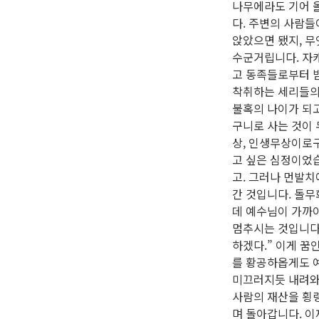
나무에라도 기어 
다. 주변의 사람들
앉았으면 됐지, 무
수군거립니다. 자
고 동족들로부터 
착취하는 세리들의 
불혹의 나이가 되고
구니로 사는 것이 
상, 인생무상이로구
고 싶은 심정이었습
고. 그러나 먼발
간 것입니다. 돌무
데 예수님이 가까이
멈추시는 것입니다.
하겠다.” 이게 꿈
를 황공하옵게도 
미끄러지듯 내려와 
사람의 재산을 횡령
며 돌아갑니다. 이