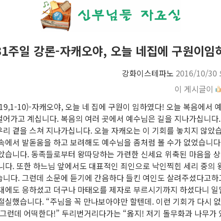
31주일 강론-자캐오야, 오늘 네집에 구원이임
강화이스테파노
2016/10/30
이 게시글이
카19,1-10)-자캐오야, 오늘 네 집에 구원이 임하였다! 오늘 복음에
걸어가고 계십니다. 복음의 여러 곳에서 예수님은 길을 지나가십니다
리 곁을 스쳐 지나가십니다. 오늘 자캐오는 이 기회를 놓치지 않았습
 속에서 발돋움을 하고 보려해도 예수님을 좀처럼 볼 수가 없었습니다
작았습니다. 동족들로부터 왕따당하는 가련한 신세요 위축된 마음을 
습니다. 또한 하느님 앞에서도 대표적인 죄인으로 낙인찍힌 세리 중의
니다. 그런데 소문에 듣기에 간음하다 들킨 여인도 살려주셨다고하고(요
초대에도 응하셨고 더구나 마태오를 제자로 부르시기까지 하셨다니 일
절실했습니다. “주님을 꼭 만나보아야만 할텐데. 이런 기회가 다시 없
 그런데 어떡한다!” 두리번거리다가는 “옳지! 저기 돌무화과 나무가 