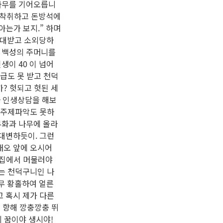
나무를 기어오릅니
을 착취하고 돈방석에
아는가 보지.” 하며
천대받고 소외당하
. 백성의 주머니를
생이 40 이 넘어
급도 못 받고 천덕
? 헛되고 헛된 세
나 인생상담을 해보
 주제파악도 못하
무화과 나무에 올라
 대변하듯이. 그런
캐오 앞에 오시어
네 집에서 머물러야
는 천덕구니인 나
무 황홀하여 얼른
 혹시 제가 다른
 향해 깡충깡충 뛰
게 꿈이야 생시야!