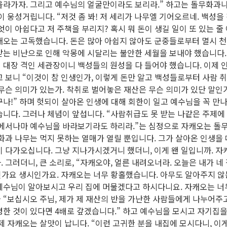
올라가자. 그리고 예수님의 얼굴만이라도 보리라.” 하고는 돌무화과
이 웅성거립니다. “저것 좀 봐! 저 세리가 나무엘 기어오르네. 백성
엇이 아쉽다고 저 주책을 부리지? 혹시 뭐 돈이 생길 일이 또 있는 줄 
캐오는 고독했습니다. 돈은 많아 아쉽지 않아도 군중들로부터 멸시 
받는 비난으로 인해 악몽에 시달리는 불안한 세월을 보내야 했습니다
대장 격인 세관장이니 백성들의 원성을 다 들어야 했습니다. 이제 인
 보니 “이것이 참 인생인가, 이렇게 돈만 알고 백성들로부터 사람 취
무슨 의미가 있는가. 착취로 벌어놓은 재산은 무슨 의미가 있단 말인가
나!” 하며 헛되이 살아온 인생에 대해 회한이 일고 예수님을 꼭 만
니다. 그러나 체념이 앞섭니다. “사람취급도 못 받는 나같은 주제에
치에서나마 예수님을 바라보기라도 하리라.”는 심정으로 자캐오는 돌
화과 나무는 먹지 못하는 열매가 열릴 뿐입니다. 그가 살아온 인생을
 다가오십니다. 그냥 지나가시겠거니 했더니, 이게 왠 일입니까. 자
 그러더니, 큰 소리로, “자캐오야, 얼른 내려오너라. 오늘은 내가 
인가요 생시인가요. 자캐오는 너무 황홀했습니다. 아무도 알아주지 않
예수님이 알아보시고 우리 집에 머물겠다고 하시다니요. 자캐오는 너
“보십시오 주님, 제가 제 재산의 반을 가난한 사람들에게 나누어주고
한 것이 있다면 4배로 갚겠습니다.” 하고 예수님을 모시고 자기집을
제 자캐오는 살맛이 납니다. “이런 고귀한 분을 내집에 모시다니, 이