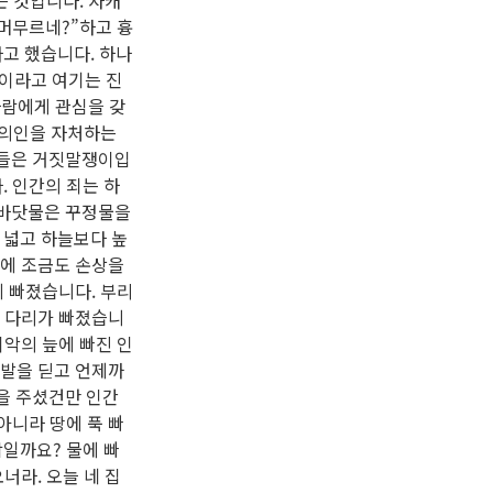
는 것입니다. 자캐
머무르네?”하고 흉
고 했습니다. 하나
인이라고 여기는 진
사람에게 관심을 갖
 의인을 자처하는
그들은 거짓말쟁이입
. 인간의 죄는 하
 바닷물은 꾸정물을
 넓고 하늘보다 높
함에 조금도 손상을
에 빠졌습니다. 부리
두 다리가 빠졌습니
죄악의 늪에 빠진 인
 발을 딛고 언제까
을 주셨건만 인간
아니라 땅에 푹 빠
일까요? 물에 빠
너라. 오늘 네 집