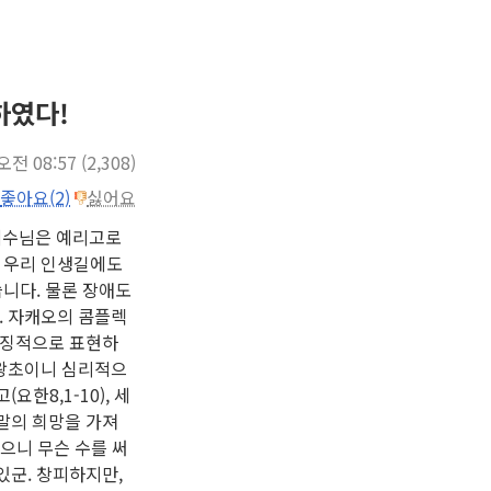
하였다!
 오전 08:57
(2,308)
좋아요(2)
싫어요
서 예수님은 예리고로
. 우리 인생길에도
니다. 물론 장애도
. 자캐오의 콤플렉
상징적으로 표현하
 왕초이니 심리적으
한8,1-10), 세
말의 희망을 가져
으니 무슨 수를 써
있군. 창피하지만,