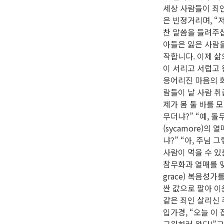
세상 사람들이 죄인
은 빈정거리며, “
찬 말씀을 들려주십
아들은 잃은 사람을
작합니다. 이제 삶
이 서리고 서럽고
응어리진 마음의 회
람들이 날 사람 취
제가 몸 둘 바를 
무더냐?” “예, 
(sycamore)
냐?” “아, 주님
사람이 먹을 수 있
참무화과 열매를 맺
grace) 복음성
싼 값으로 팔아 이
같은 죄인 살리신 
입가경, “오늘 이