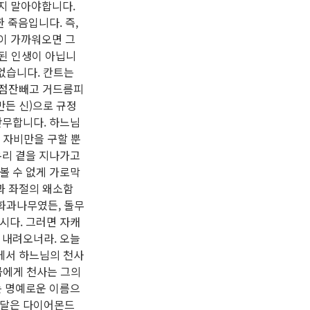
지 말아야합니다.
 죽음입니다. 즉,
종이 가까워오면 그
철된 인생이 아닙니
 없습니다. 칸트는
때는 점잔빼고 거드름피
만든 신)으로 규정
만무합니다. 하느님
 자비만을 구할 뿐
우리 곁을 지나가고
볼 수 없게 가로막
망과 좌절의 왜소함
무화과나무였든, 돌무
시다. 그러면 자캐
서 내려오너라. 오늘
루에서 하느님의 천사
곱에게 천사는 그의
는 명예로운 이름으
메달은 다이어몬드