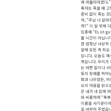
에 머물러야겠다.”
혹자는 죽을 때 고
준비 없이 죽는 것
저, “주님 나 살
까?” 이 말 밖에
임종때 “Es ist 
울 시간이 아닙니다
한 엄청난 사상적
앞에 모든 게 죄요
입니다. 오늘도 
계십니다. 우리가
는 바쁜 일이나 사
등의 장애를 뛰어넘
화과 나무였든, 
오의 마음을 읽으셨
은 내가 네 집에 
와 씨름하며 “축복
이름을 사기꾼이라
로 바꾸어 주었습