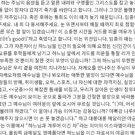
 하는 주님의 음성을 듣고 얼른 내려와 구명줄인 그리스도를 잡고 놓
통 없이 잠자다 갑자기 죽기를 바란다고 합니다. 그러나 그것은 불행한
은 저주입니다. 죽은 후에는 통회도 이미 때가 늦기 때문입니다. 임
려주세요. 내 죄 다 용서해주세요. 눈 뜨면서부터 해질 때까지 죄로 점
 다른 무슨 할 말이 있겠습니까? 이 소중한 시간을 거드름 피울 여유가
gut!(It’s good!)'하고 죽었다고 합니다. 이는 위선입니다. 임종의 
. 그가 자존자이신 하느님을 인간의 필요에 의해 요청된 신(인간이 
 오류를 후학들에게 남기고 하느님 앞에서 거드름 피운들 통할 리가 
 부족한 것 뿐이지 잘한 것이 무엇이 있습니까? 그저 하느님의 무한한
예수님은 우리 곁을 여전히 지나가십니다. 자캐오를 만나주신 주님이 
 자캐오처럼 예수님을 만나 뵈오려는 애틋한 열망이 있다면 예수님을 
람들의 방해, 취미생활, 오락, 스포츠, 나 자신에 대한 자격지심, 실
고, <<군중>>의 복잡한 틈새를 비집고, 우리가 살아온 인생이 참
어디든 예수님이 보이는 곳으로 올라가 그분을 간절한 열망으로 바라봅
던 그 예수님이 여러분의 앞에 오시어 부르실 것입니다. “( )야, 어
머물러야 하겠다.” 이 얼마나 가슴 미어지는 감동입니까? 야뽁강 나
해주지 않으시면 이 손 못 놓겠습니다.” 하고 대롱대롱 매달리던 야
는 이름에서 “하느님과 겨루어 이긴 자”라는 의미의 이스라엘이라
니다. 올림픽 금메달도 영예롭다면 하느님을 이긴 자로서의 야곱의 