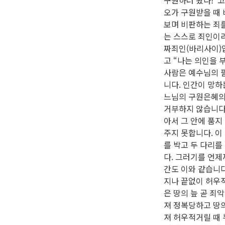
구원하러 왔다!”고
오가 구원받을 때 
보며 비판하는 죄를
는 스스로 죄인이라
짜죄인(바리사이)
고 “나는 의인을 
사람은 예수님의 
니다. 인간이 망하
느님의 구원은혜의
거부하지 않습니다
아서 그 안에 품지
주지 못합니다. 이
를 박고 두 다리를
다. 그러기를 언제
간도 이와 같습니다
지나 끝없이 허우
은 땅의 늪 곧 죄
져 정복당하고 땅의
져 허우적거릴 때 