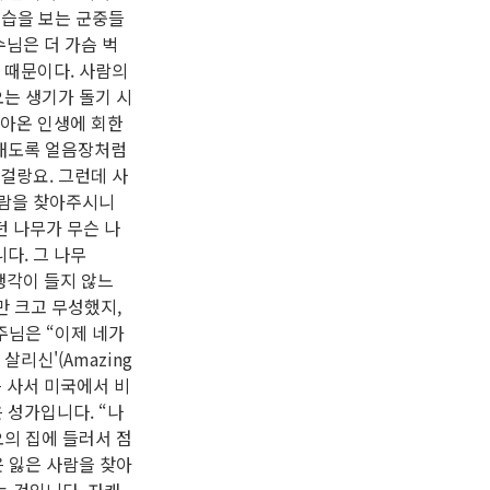
모습을 보는 군중들
수님은 더 가슴 벅
 때문이다. 사람의
오는 생기가 돌기 시
살아온 인생에 회한
밤새도록 얼음장처럼
걸랑요. 그런데 사
사람을 찾아주시니
던 나무가 무슨 나
니다. 그 나무
 생각이 들지 않느
만 크고 무성했지,
주님은 “이제 네가
리신'(Amazing
 사서 미국에서 비
 성가입니다. “나
오의 집에 들러서 점
은 잃은 사람을 찾아