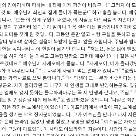
의 집이라하며 피하는 내 집에 이제 광명이 비쳤구나!” 그러자 이 
저것 봐, 예수님이 죄인의 집에 들어가 묵는군!” 하고 흉을 봅니다. 예
니다. “오늘 이 집에 구원이 내렸다. 이 사람도 아브라함의 자손이기
 찾아 구원하러 왔다.” 이 얼마나 마음 설레이는 말씀입니까? 자캐
의 의미를 찾게 된 것입니다. 그동안 돈만 알고 사람 구실을 못하고 
 왕따 당하며 살아온 설움이 복받쳐 눈물이 앞을 가립니다. 주님과 
한을 녹여내려니 이 한밤이 짧기만 합니다. “저는요, 돈은 많이 벌었
급을 하지 않아 늘 외롭고 고독했걸랑요. 그런데 예수님이 나 같은 
모르겠네요.” 예수님이 자캐오에게 묻습니다. “자캐오야, 네가 올라갔
돌무화과 나무입니다.” “그 나무에 사람이 먹는 열매가 있더냐?” “없습
의 열매는 가축사료로 쓰일 뿐입니다.” “네 인생이 그 나무와 비슷하다는
 그렇군요. 제가 올라갔던 그 나무가 제 인생을 그대로 반영하는군요. 잎
는 열매도 맺지 못하는 돌무화과나무는 꼭 제 인생과 같네요, 주님.” 
는 참 인생길을 내게 배우라.”고 권고하셨을 것입니다. '나같은 죄인 살
가를 지은 작가는 노예상인이었습니다. 아프리카에서 싼값에 흑인노예를
윤을 챙기는 악덕 장사꾼이었습니다. 그가 예수님을 만나고 나서 지은
주 은혜 놀라워. 잃었던 생명 찾았고 광명을 얻었다.” 예수님은 자캐
 집에 구원이 이르렀다. 이 사람도 아브라함의 자손이다. 사람의 아들