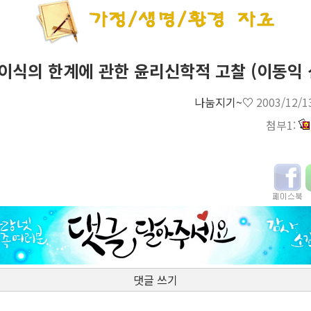
이식의 한계에 관한 윤리신학적 고찰 (이동익 
나눔지기~♡
2003/12/1
첨부1:
댓글 쓰기