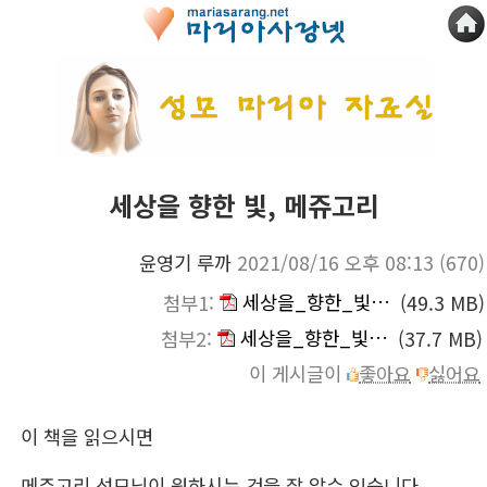
세상을 향한 빛, 메쥬고리
윤영기 루까
2021/08/16 오후 08:13
(670)
세상을_향한_빛_메,메쥬고리_부분1.pdf
첨부1:
(49.3 MB)
세상을_향한_빛_메,메쥬고리_부분2.pdf
첨부2:
(37.7 MB)
이 게시글이
좋아요
싫어요
이 책을 읽으시면
메쥬고리 성모님이 원하시는 것을 잘 알수 있습니다.