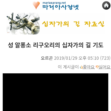
성 알퐁소 리구오리의 십자가의 길 기도
오르곤
2019/01/29 오후 05:10
(723)
이 게시글이
좋아요
싫어요