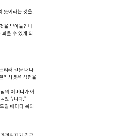
의 뜻이라는 것을,
든 것을 받아들입니
 뵈올 수 있게 되
 드리러 길을 떠나
 엘리사벳은 성령을
주님의 어머니가 어
뛰놀았습니다.”
도드릴 때마다 복되
가 가까워지자 결국