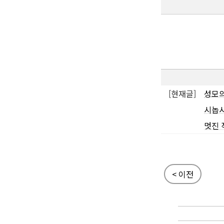
[현재글]
성모의
시놉시
멋진 
< 이전