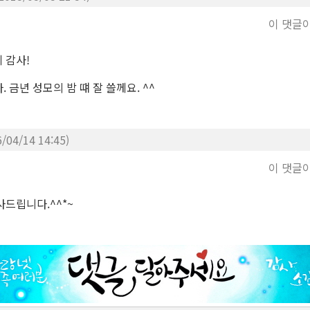
이 댓글
 감사!
 금년 성모의 밤 떄 잘 쓸께요. ^^
6/04/14 14:45)
이 댓글
사드립니다.^^*~