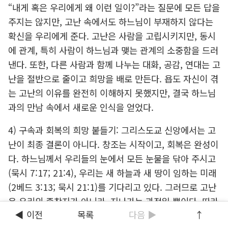
“내게 혹은 우리에게 왜 이런 일이?”라는 질문에 모든 답을
주지는 않지만, 고난 속에서도 하느님이 부재하지 않다는
확신을 우리에게 준다. 고난은 사람을 고립시키지만, 동시
에 관계, 특히 사람이 하느님과 맺는 관계의 소중함을 드러
낸다. 또한, 다른 사람과 함께 나누는 대화, 공감, 연대는 고
난을 절반으로 줄이고 희망을 배로 만든다. 욥도 자신이 겪
는 고난의 이유를 완전히 이해하지 못했지만, 결국 하느님
과의 만남 속에서 새로운 인식을 얻었다.
4) 구속과 회복의 희망 붙들기: 그리스도교 신앙에서는 고
난이 최종 결론이 아니다. 창조는 시작이고, 회복은 완성이
다. 하느님께서 우리들의 눈에서 모든 눈물을 닦아 주시고
(묵시 7:17; 21:4), 우리는 새 하늘과 새 땅이 임하는 미래
(2베드 3:13; 묵시 21:1)를 기다리고 있다. 그러므로 고난
은 우리의 종착지가 아니라, 지나가는 과정일 뿐이다. 따라
◀ 이전
목록
다음 ▶
↑
서, 작은 희망을 놓지 않는 태도가 필요하고, 중요하다. 이