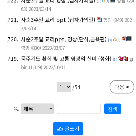
722.
사순3주일 교리 영상 (십자가의길)
깡맘
(2,4
[3]
[3]
63)
2023/03/14
721.
사순3주일 교리 ppt (십자가의길)
깡맘
(949)
202
3/03/14
720.
사순2주일 교리ppt, 영상(단식,금육편)
[3]
[3]
깡맘
(830)
2023/03/07
719.
묵주기도 환희 빛 고통 영광의 신비 (성화)
gi
[3]
bin
(1,019)
2022/10/11
다음
>
/54
🔍
✍ 글쓰기