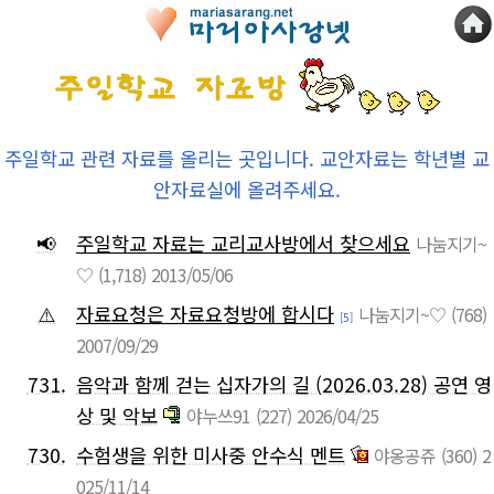
주일학교 관련 자료를 올리는 곳입니다. 교안자료는 학년별 교
안자료실에 올려주세요.
📢
주일학교 자료는 교리교사방에서 찾으세요
나눔지기~
♡
(1,718)
2013/05/06
⚠️
자료요청은 자료요청방에 합시다
나눔지기~♡
(768)
[5]
2007/09/29
731.
음악과 함께 걷는 십자가의 길 (2026.03.28) 공연 영
상 및 악보
야누쓰91
(227)
2026/04/25
730.
수험생을 위한 미사중 안수식 멘트
야옹공쥬
(360)
2
025/11/14