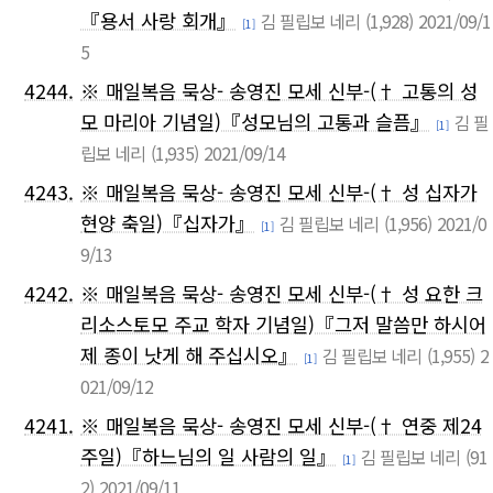
『용서 사랑 회개』
김 필립보 네리
(1,928)
2021/09/1
[1]
5
4244.
※ 매일복음 묵상- 송영진 모세 신부-(† 고통의 성
모 마리아 기념일)『성모님의 고통과 슬픔』
김 필
[1]
립보 네리
(1,935)
2021/09/14
4243.
※ 매일복음 묵상- 송영진 모세 신부-(† 성 십자가
현양 축일)『십자가』
김 필립보 네리
(1,956)
2021/0
[1]
9/13
4242.
※ 매일복음 묵상- 송영진 모세 신부-(† 성 요한 크
리소스토모 주교 학자 기념일)『그저 말씀만 하시어
제 종이 낫게 해 주십시오』
김 필립보 네리
(1,955)
2
[1]
021/09/12
4241.
※ 매일복음 묵상- 송영진 모세 신부-(† 연중 제24
주일)『하느님의 일 사람의 일』
김 필립보 네리
(91
[1]
2)
2021/09/11