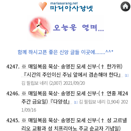
함께 하시고픈 좋은 신앙 글들 이곳에.......^^*
4247.
※ 매일복음 묵상- 송영진 모세 신부-(† 한가위)
『시간의 주인이신 주님 앞에서 겸손해야 한다』
[1]
김 필립보 네리
(2,007)
2021/09/20
4246.
※ 매일복음 묵상- 송영진 모세 신부-(† 연중 제24
주간 금요일)『다양성』
김 필립보 네리
(1,904)
202
[1]
1/09/16
4245.
※ 매일복음 묵상- 송영진 모세 신부-(† 성 고르넬
리오 교황과 성 치프리아노 주교 순교자 기념일)