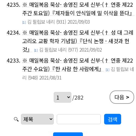
4235.
※ 매일복음 묵상- 송영진 모세 신부-(† 연중 제22
주간 토요일)『제자들이 안식일에 밀 이삭을 뜯다』
김 필립보 네리
(931)
2021/09/03
[1]
4234.
※ 매일복음 묵상- 송영진 모세 신부-(† 성 대 그레
고리오 교황 학자 기념일)『단식 논쟁 - 새것과 헌
것』
김 필립보 네리
(977)
2021/09/02
[1]
4233.
※ 매일복음 묵상- 송영진 모세 신부-(† 연중 제22
주간 수요일)『한 사람 한 사람에게』
김 필립보 네
[1]
리
(948)
2021/08/31
다음
>
/282
🔍