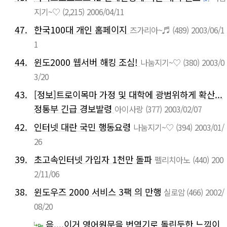
지기~♡
(2,215)
2006/04/11
47.
한국100대 개인 홈페이지
즈가리아~♬
(489)
2003/06/1
1
44.
윈도2000 웹서버 해킹 조심!
나눔지기~♡
(380)
2003/0
3/20
43.
[정보]트로이목마 가정 및 대학에 광범위하게 확산...
정통부 긴급 경보발령
아이사랑
(377)
2003/02/07
42.
인터넷 대란 국민 행동요령
나눔지기~♡
(394)
2003/01/
26
39.
초고속인터넷 가입자 1천만 돌파
펠리치아노
(440)
200
2/11/06
38.
윈도우즈 2000 서비스 3팩 의 만행
실로암
(466)
2002/
08/20
음....이거 영어원문을 번역기로 돌린듯한 느낌이
Re