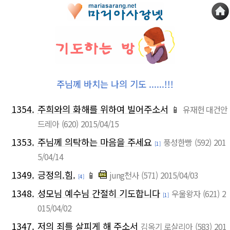
주님께 바치는 나의 기도 ......!!!
1354.
주희와의 화해를 위하여 빌어주소서
📱
유재헌 대건안
드레아
(620)
2015/04/15
1353.
주님께 의탁하는 마음을 주세요
풍성한빵
(592)
201
[1]
5/04/14
1349.
긍정의.힘.
📱
jung천사
(571)
2015/04/03
[4]
1348.
성모님 예수님 간절히 기도합니다
우울왕자
(621)
2
[1]
015/04/02
1347.
저의 죄를 살피게 해 주소서
김옥기 로살리아
(583)
201