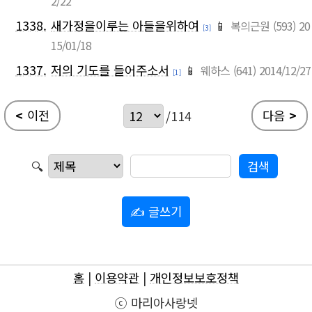
2/22
1338.
새가정을이루는 아들을위하여
📱
복의근원
(593)
20
[3]
15/01/18
1337.
저의 기도를 들어주소서
📱
웨하스
(641)
2014/12/27
[1]
<
이전
다음
>
/114
🔍
✍ 글쓰기
홈
|
이용약관
|
개인정보보호정책
ⓒ 마리아사랑넷