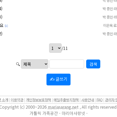
)
박 종인 
)
박 종인 
)
박 종인 
요
이은옥 
[1]
)
박 종인 
/11
🔍
✍ 글쓰기
 소개
|
이용약관
|
개인정보보호정책
|
메일추출방지정책
|
사용안내
|
FAQ
|
관리자 
Copyright (c) 2000~2026
mariasarang.net
, All rights reserved
가톨릭 가족공간 - 마리아사랑넷 -