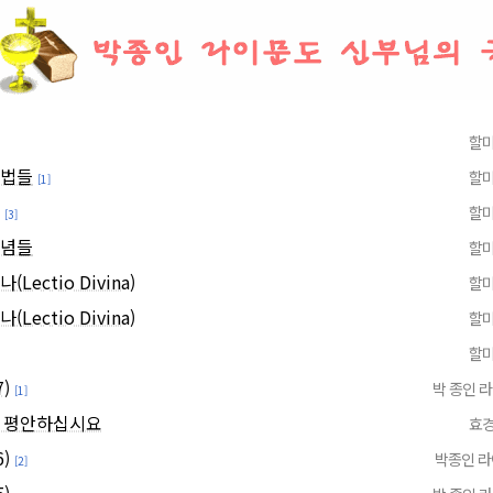
할
방법들
할
[1]
할
[3]
개념들
할
(Lectio Divina)
할
(Lectio Divina)
할
할
)
박 종인 
[1]
 평안하십시요
효
)
박종인 
[2]