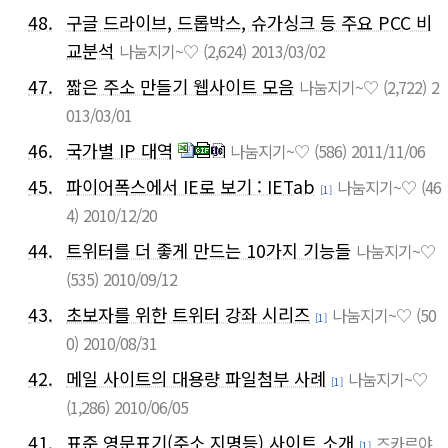
48.
구글 드라이브, 드롭박스, 슈가싱크 등 주요 PCC 비
교분석
나눔지기~♡
(2,624)
2013/03/02
47.
짧은 주소 만들기 웹사이트 모음
나눔지기~♡
(2,722)
2
013/03/01
46.
국가별 IP 대역
나눔지기~♡
(586)
2011/11/06
45.
파이어폭스에서 IE로 보기 : IETab
나눔지기~♡
(46
[1]
4)
2010/12/20
44.
트위터를 더 좋게 만드는 10가지 기능들
나눔지기~♡
(535)
2010/09/12
43.
초보자를 위한 트위터 강좌 시리즈
나눔지기~♡
(50
[1]
0)
2010/08/31
42.
메일 사이트의 대용량 파일첨부 사례
나눔지기~♡
[1]
(1,286)
2010/06/05
41.
표준 영문표기(주소 지명등) 사이트 소개
즈카르야
[1]