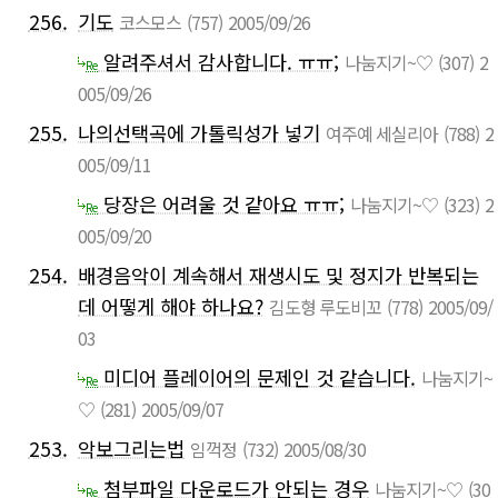
256.
기도
코스모스
(757)
2005/09/26
알려주셔서 감사합니다. ㅠㅠ;
나눔지기~♡
(307)
2
Re
005/09/26
255.
나의선택곡에 가톨릭성가 넣기
여주예 세실리아
(788)
2
005/09/11
당장은 어려울 것 같아요 ㅠㅠ;
나눔지기~♡
(323)
2
Re
005/09/20
254.
배경음악이 계속해서 재생시도 및 정지가 반복되는
데 어떻게 해야 하나요?
김도형 루도비꼬
(778)
2005/09/
03
미디어 플레이어의 문제인 것 같습니다.
나눔지기~
Re
♡
(281)
2005/09/07
253.
악보그리는법
임꺽정
(732)
2005/08/30
첨부파일 다운로드가 안되는 경우
나눔지기~♡
(30
Re