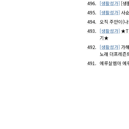
496.
[생활성가]
[생
495.
[생활성가]
사순
494.
오직 주만이(나
493.
[생활성가]
★T
기★
492.
[생활성가]
가해
노래 더프레즌트
491.
예루살렘아 예