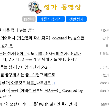
🧾전체
가톨릭성가집
생활성가
 내용 중에 넣는 방법
나눔
의어머니-(최안젤라 작사,작곡)_covered by 송요한
판다
 알기 전
폭
듣는 성가]♪아무것도 너를, ♪사랑의 찬가, ♪날마
김필립
마다, ♪기대, ♪누군가 널 위해 기도하네, ♪사명
 듣는 성가]♪태양의 찬가 外2곡
김필립
를 꿈꾸게 하는 꿈 - 이현규 베드로
착한
활성가] 아무것도 너를_나무밴드
dana
[1]
활성가] 묵상 (이태석 신부님 작사/곡) _ Covered by
dana
코 신부님
24 7월 모란 마리아 - '못' (with 권기연 율리안나)
모란