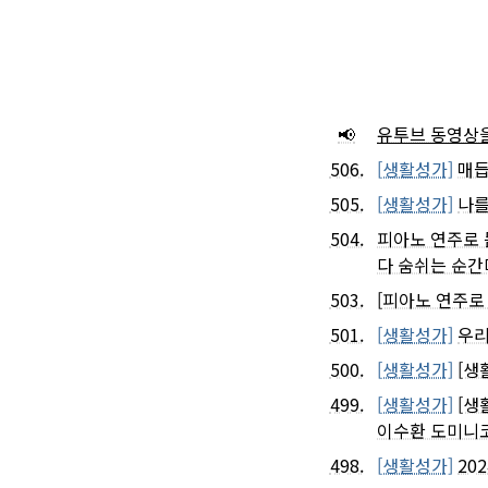
📢
유투브 동영상을
506.
[생활성가]
매듭
505.
[생활성가]
나를
504.
피아노 연주로 
다 숨쉬는 순간
503.
[피아노 연주로
501.
[생활성가]
우리
500.
[생활성가]
[생
499.
[생활성가]
[생
이수환 도미니
498.
[생활성가]
20