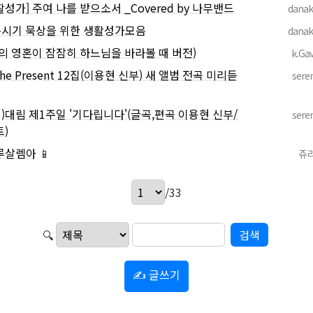
활성가] 주여 나를 받으소서 _Covered by 나무밴드
dana
시기 묵상을 위한 생활성가모음
dana
의 영혼이 잠잠히 하느님을 바라볼 때 버전)
k.Gav
he Present 12집(이용현 신부) 새 앨범 전곡 미리듣
sere
)대림 제1주일 '기다립니다'(글곡,편곡 이용현 신부/
sere
)
루살렘아
📱
쥬
/33
🔍
✍ 글쓰기