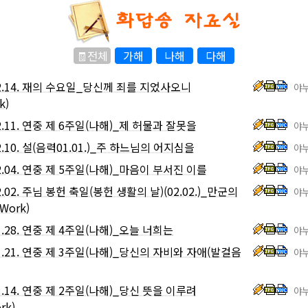
🧾전체
가해
나해
다해
02.14. 재의 수요일_당신께 죄를 지었사오니
야누
k)
02.11. 연중 제 6주일(나해)_제 허물과 잘못을
야누
02.10. 설(음력01.01.)_주 하느님의 어지심을
야누
02.04. 연중 제 5주일(나해)_마음이 부서진 이를
야누
02.02. 주님 봉헌 축일(봉헌 생활의 날)(02.02.)_만군의
야누
Work)
01.28. 연중 제 4주일(나해)_오늘 너희는
야누
01.21. 연중 제 3주일(나해)_당신의 자비와 자애(발걸음
야누
01.14. 연중 제 2주일(나해)_당신 뜻을 이루려
야누
rk)