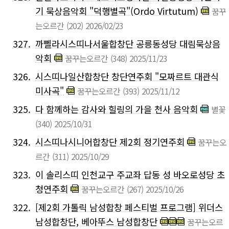
기 묵상음악회 "덕행별곡"(Ordo Virtutum)
꿈꾸
는오르간
(202)
2026/02/23
327.
까뻴라시스띠나서울합창단 공릉동성당 대림묵상음
악회
꿈꾸는오르간
(348)
2025/11/23
326.
시스띠나일산합창단 창단연주회 "모짜르트 대관식
미사곡"
꿈꾸는오르간
(393)
2025/11/12
325.
다 함께하는 감사와 힐링의 가을 천사 음악회
별꽃
(340)
2025/10/31
324.
시스띠나시니어합창단 제2회 정기연주회
꿈꾸는오
르간
(311)
2025/10/29
323.
이 솔리스띠 인천교구 주교좌 답동 성 바오로성당 초
청연주회
꿈꾸는오르간
(267)
2025/10/26
322.
[제2회 가톨릭 남성합창 페스티벌 프로그램] 위더스
남성합창단, 베아뚜스 남성합창단
꿈꾸는오르