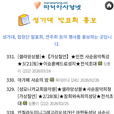
성가대, 합창단 발표회, 연주회 등의 행사를 홍보하는 곳입니
다.
331.
[셀라앙상블]★【가상칠언】★인천 사순음악특강
★3/21(토)★이승훈베드로성지★전석초대
심똘
이
(232)
2026/03/16
330.
아가페 사순의 밤
목마르다
(241)
2026/02/26
329.
[성모니카교회음악원]★셀라앙상블★사순음악피정
[가상칠언] ★2/28(토)★참회와속죄의성당★전석초
대
심똘이
(222)
2026/02/25
328.
안칠라도미니그레고리오성가단 아현동성당 사순시