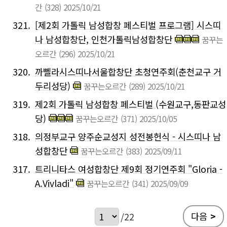
간
(328)
2025/10/21
321.
[제2회 가톨릭 남성합창 페스티벌 프로그램] 시스띠
나 남성합창단, 인천가톨릭남성합창단
꿈꾸는
오르간
(296)
2025/10/21
320.
까뻴라시스띠나서울합창단 초청연주회(춘천교구 거
두리성당)
꿈꾸는오르간
(289)
2025/10/21
319.
제2회 가톨릭 남성합창 페스티벌 (수원교구,동판교성
당)
꿈꾸는오르간
(371)
2025/10/05
318.
의정부교구 양주순교성지 성전봉헌식 - 시스띠나 남
성합창단
꿈꾸는오르간
(383)
2025/09/11
317.
트리니타스 여성합창단 제9회 정기연주회 "Gloria -
A.Vivladi"
꿈꾸는오르간
(341)
2025/09/09
다음
>
/22