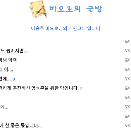
이승주 바오로님의 개인코너 입니다
도야
도 늙어지면....
도야
황님 약력
도야
여....
도야
....
도야
[1]
력하게 추천하신 영ㅎ혼을 위한 약입니다.
도야
[4]
도야
...
도야
도야
 참 좋은 몫입니다....
도야