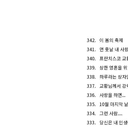
342.
이 봄의 축제
341.
먼 훗날 내 사랑
340.
프란치스코 교
339.
상한 영혼을 위하
338.
하루라는 상자안에
337.
교황님께서 강
336.
사랑을 하면...
335.
10월 마지막 날에
334.
그런 사람....
333.
당신은 내 인생에