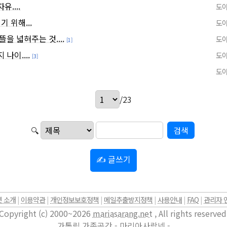
....
도야
기 위해...
도야
을 넓혀주는 것....
도야
[1]
나이....
도야
[3]
도야
/23
🔍
✍ 글쓰기
 소개
|
이용약관
|
개인정보보호정책
|
메일추출방지정책
|
사용안내
|
FAQ
|
관리자 
Copyright (c) 2000~2026
mariasarang.net
, All rights reserved
가톨릭 가족공간 - 마리아사랑넷 -