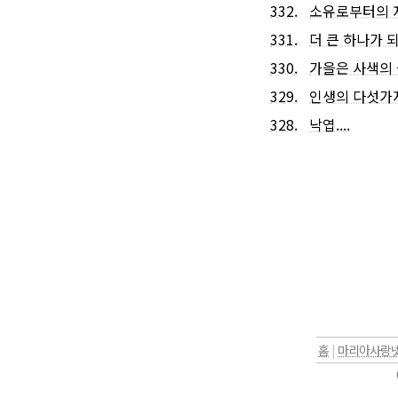
332.
소유로부터의 자유
331.
더 큰 하나가 되
330.
가을은 사색의 뜰
329.
인생의 다섯가지 
328.
낙엽....
홈
|
마리아사랑넷