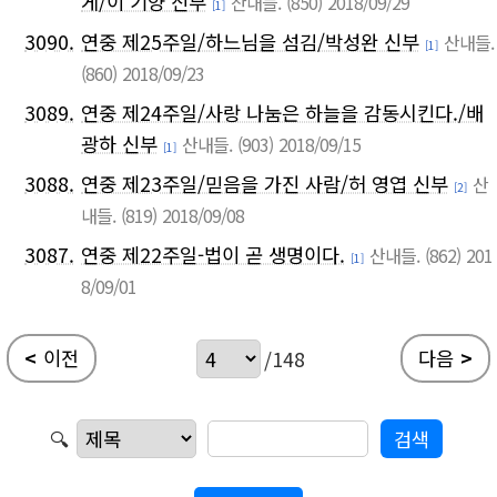
게/이 기양 신부
산내들.
(850)
2018/09/29
[1]
3090.
연중 제25주일/하느님을 섬김/박성완 신부
산내들.
[1]
(860)
2018/09/23
3089.
연중 제24주일/사랑 나눔은 하늘을 감동시킨다./배
광하 신부
산내들.
(903)
2018/09/15
[1]
3088.
연중 제23주일/믿음을 가진 사람/허 영엽 신부
산
[2]
내들.
(819)
2018/09/08
3087.
연중 제22주일-법이 곧 생명이다.
산내들.
(862)
201
[1]
8/09/01
<
이전
다음
>
/148
🔍