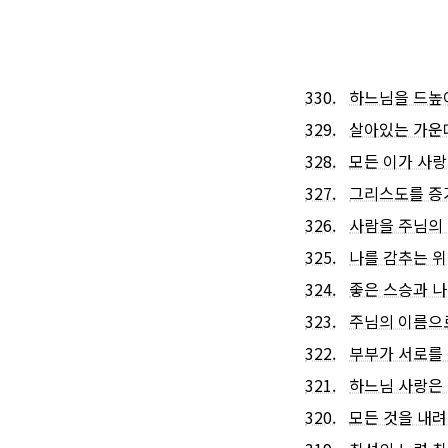
330.
하느님을 드높
329.
살아있는 가운
328.
모든 이가 사랑
327.
그리스도를 증
326.
사람을 주님의
325.
나를 감추는 
324.
좋은 스승과 나
323.
주님의 이름으
322.
부부가 서로를
321.
하느님 사랑은 
320.
모든 것을 내려