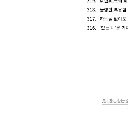
319.
최선의 노력 
318.
불행한 부유함
317.
하느님 없이도 
316.
‘있는 나’를 
홈
|
마리아사랑넷