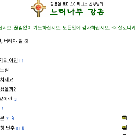
시오. 끊임없이 기도하십시오. 모든일에 감사하십시오. -데살로니카1서
, 버려야 할 것
가의 여인
[1]
바느질
 치세요
르셨을까?
양이란
[1]
📱
대본
📱
[3]
첫 단추
📱
[1]