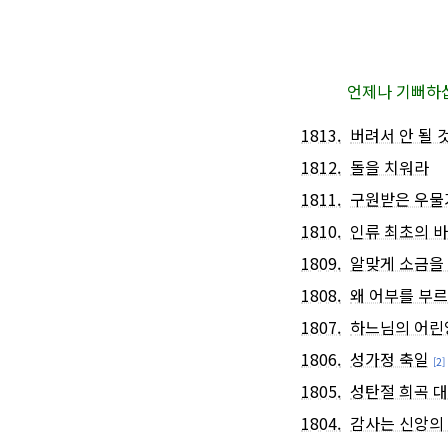
언제나 기뻐하십
1813.
버려서 안 될 것
1812.
돌을 치워라
1811.
구원받은 우물
1810.
인류 최초의 
1809.
알맞게 소금을
1808.
왜 어부를 부
1807.
하느님의 어린
1806.
성가정 축일
[2]
1805.
성탄절 희곡 
1804.
감사는 신앙의 