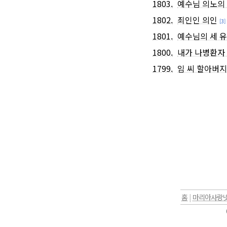
1803.
예수님 의노의
1802.
죄인인 의인
[3]
1801.
예수님의 세 유
1800.
내가 나병환자
1799.
임 씨 할아버
홈
|
마리아사랑넷