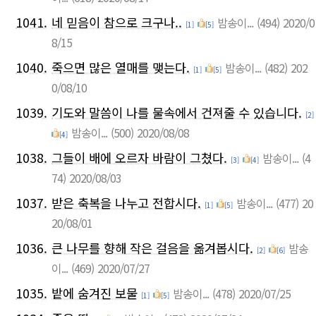
1041.
네 믿음이 참으로 크구나..
밤송이...
(494)
2020/0
[1]
[5]
8/15
1040.
죽으면 많은 열매를 맺는다.
밤송이...
(482)
202
[1]
[5]
0/08/10
1039.
기도와 말씀이 나를 물속에서 건져줄 수 있습니다.
[2]
밤송이...
(500)
2020/08/08
[4]
1038.
그들이 배에 오르자 바람이 그쳤다.
밤송이...
(4
[3]
[4]
74)
2020/08/03
1037.
받은 축복을 나누고 전합시다.
밤송이...
(477)
20
[1]
[5]
20/08/01
1036.
큰 나무를 향해 작은 걸음을 옮겨봅시다.
밤송
[2]
[6]
이...
(469)
2020/07/27
1035.
밭에 숨겨진 보물
밤송이...
(478)
2020/07/25
[1]
[5]