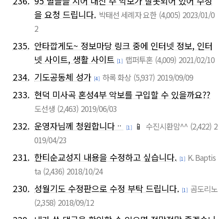
236.
95 별들을 지어 내신 주 악보가 잘못되어 있어 수정
을 요청 드립니다.
박태선 세례자 요한
(4,005)
2023/01/0
2
235.
안타깝게도~ 정보마당 링크 중에 인터넷 정보, 인터
넷 사이트, 생활 사이트
랩퍼투혼
(4,009)
2021/02/10
[1]
234.
기도공동체 성가
하록 화상
(5,937)
2019/09/09
[4]
233.
현덕 미사곡 혼성4부 악보를 구입할 수 있을까요??
도선생
(2,463)
2019/06/03
232.
운영자님께 청원합니다ᆢ
📱
수진시환맘^^
(2,422)
2
[1]
019/04/23
231.
한티순교성지 내용을 수정하고 싶습니다.
K. Baptis
[1]
ta
(2,436)
2018/10/24
230.
성월기도 수정판으로 수정 부탁 드립니다.
곰도리노
[1]
(2,358)
2018/09/12