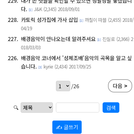
229.
내가 쓴 댓글을 확인할 수 있으면 정말정말 좋겠습니
다.
J&K
(2,345)
2018/09/01
[1]
228.
카토릭 성가집에 가사 삽입
까칠이 따블
(2,455)
2018/
[1]
04/19
227.
배경음악이 안나오는데 알려주셔요
진실로
(2,366)
2
[1]
018/03/03
226.
배경음악 코너에서 '성체조배'음악의 곡목을 알고 싶
습니다.
kyrie
(2,434)
2017/09/25
[3]
다음
>
/26
🔍
✍ 글쓰기