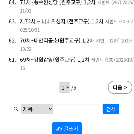
64.
71처~풍수원성당 (원주교구) 1,2차
서번트
(297)
2025/
11/02
63.
제72처 ~ 나바위성지 (전주교구) 1,2차
서번트
(305)
2
025/10/31
62.
70처~대안리공소(원주교구) 1,2차
서번트
(287)
2025/
10/22
61.
69처~강원감영(원주교구) 1,2차
서번트
(308)
2025/10/
16
다음
>
/5
🔍
✍ 글쓰기