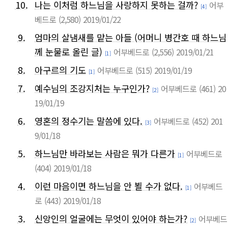
10.
나는 이처럼 하느님을 사랑하지 못하는 걸까?
어부
[4]
베드로
(2,580)
2019/01/22
9.
엄마의 살냄새를 맡는 아들 (어머니 병간호 때 하느님
께 눈물로 올린 글)
어부베드로
(2,556)
2019/01/21
[1]
8.
아구르의 기도
어부베드로
(515)
2019/01/19
[1]
7.
예수님의 조강지처는 누구인가?
어부베드로
(461)
20
[2]
19/01/19
6.
영혼의 정수기는 말씀에 있다.
어부베드로
(452)
201
[3]
9/01/18
5.
하느님만 바라보는 사람은 뭐가 다른가
어부베드로
[1]
(404)
2019/01/18
4.
이런 마음이면 하느님을 안 뵐 수가 없다.
어부베드
[1]
로
(443)
2019/01/18
3.
신앙인의 얼굴에는 무엇이 있어야 하는가?
어부베드
[2]