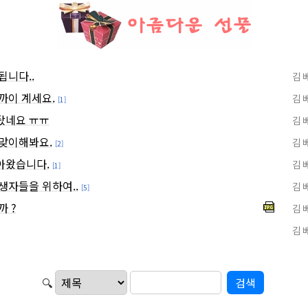
됩니다..
김 
까이 계세요.
김 
[1]
탔네요 ㅠㅠ
김 
 맞이해봐요.
김 
[2]
아왔습니다.
김 
[1]
생자들을 위하여..
김 
[5]
까 ?
김 
김 
🔍