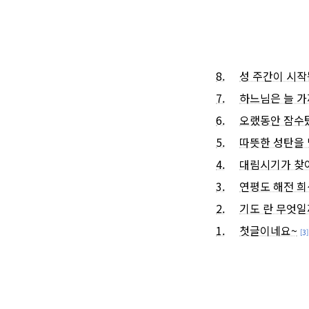
8.
성 주간이 시작
7.
하느님은 늘 가
6.
오랬동안 잠수
5.
따뜻한 성탄을
4.
대림시기가 찾
3.
연평도 해전 희
2.
기도 란 무엇일
1.
첫글이네요~
[3]