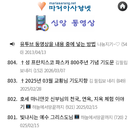
📢
유투브 동영상을 내용 중에 넣는 방법
나눔지기~♡
(54
0)
2013/04/13
804.
†성 프란치스코 파스카 800주년 기념 기도문
김필립
보네리
(152)
2026/03/07
803.
†2025년 03월 교황님 기도지향
김 필립보 네리
(849)
2025/02/28
802.
호세 마니얀갓 신부님의 천국, 연옥, 지옥 체험 이야
기
하늘에서땅끝까지
(921)
2025/02/15
801.
빛나시는 예수 그리스도님
하늘에서땅끝까지
(720)
2
025/02/15