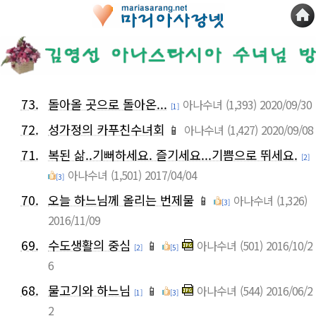
73.
돌아올 곳으로 돌아온...
아나수녀
(1,393)
2020/09/30
[1]
72.
성가정의 카푸친수녀회
📱
아나수녀
(1,427)
2020/09/08
71.
복된 삶..기뻐하세요. 즐기세요...기쁨으로 뛰세요.
[2]
아나수녀
(1,501)
2017/04/04
[3]
70.
오늘 하느님께 올리는 번제물
📱
아나수녀
(1,326)
[3]
2016/11/09
69.
수도생활의 중심
📱
아나수녀
(501)
2016/10/2
[2]
[5]
6
68.
물고기와 하느님
📱
아나수녀
(544)
2016/06/2
[1]
[3]
2