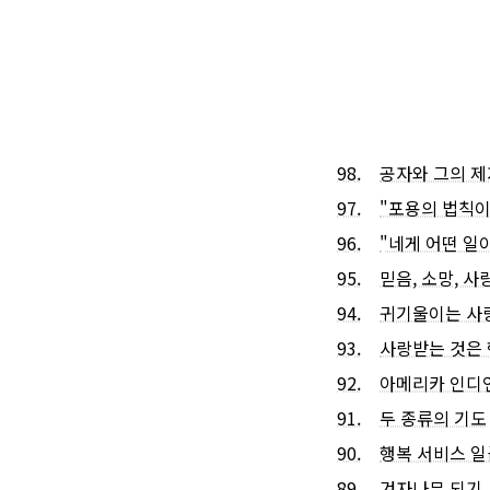
98.
공자와 그의 
97.
"포용의 법칙
96.
‎"네게 어떤 
95.
믿음, 소망, 사
94.
귀기울이는 사
93.
사랑받는 것은 
92.
아메리카 인디
91.
두 종류의 기도
90.
행복 서비스 일
89.
겨자나무 되기