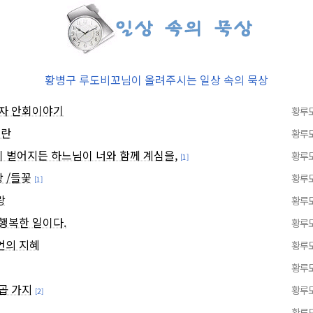
황병구 루도비꼬님이 올려주시는 일상 속의 묵상
제자 안회이야기
황루
이란
황루
일이 벌어지든 하느님이 너와 함께 계심을,
황루
[1]
랑 /들꽃
황루
[1]
랑
황루
행복한 일이다.
황루
언의 지혜
황루
황루
곱 가지
황루
[2]
황루