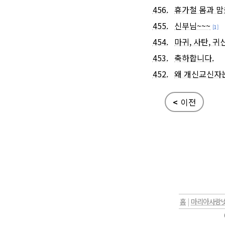
456.
휴가철 몸과 맘
455.
신부님~~~
[1]
454.
마귀, 사탄, 귀
453.
축하합니다.
452.
왜 개신교신자
<
이전
홈
|
마리아사랑넷