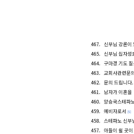
467.
신부님 강론이
465.
신부님 십자성
464.
구마경 기도 
463.
교회사관련문의
462.
문의 드립니다.
461.
남자가 이혼을
460.
양승국스테파노
459.
예비자로서
[5]
458.
스테파노 신부
457.
아들이 쉴 곳이 