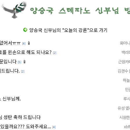
양승국 신부님의 *오늘의 강론*으로 가기
 없어서ㅠㅠ
📱
화아
[4]
호를 왼손으로 해도 되나요?
백라
[2]
질문입니다
📱
근원카
[5]
드립니다.
김경수 
[2]
하늘
민
 신부님께.
루
유성 엘
님 성탄 축하 드립니다
시원한
있을까요??? 도와주세요...
xbff
[4]