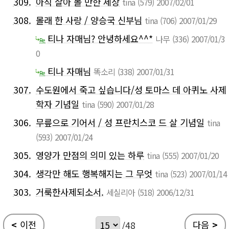
309.
아직 살아 볼 만한 세상
tina
(579)
2007/02/01
308.
몰래 한 사랑 / 양승국 신부님
tina
(706)
2007/01/29
티나 자매님? 안녕하세요^^*
나무
(336)
2007/01/3
Re
0
티나 자매님
똑소리
(338)
2007/01/31
Re
307.
수도원에서 죽고 싶습니다/성 토마스 데 아퀴노 사제
학자 기념일
tina
(590)
2007/01/28
306.
무릎으로 기어서 / 성 프란치스코 드 살 기념일
tina
(593)
2007/01/24
305.
영양가 만점의 의미 있는 하루
tina
(555)
2007/01/20
304.
생각만 해도 행복해지는 그 무엇
tina
(523)
2007/01/14
303.
거룩한사제되소서.
세실리아
(518)
2006/12/31
<
이전
다음
>
/48