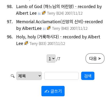
98.
Lamb of God (하느님의 어린양) - recorded by
Albert Lee
Terry
(824)
2007/11/12
[5]
97.
Memorial Acclamation(신앙의 신비)-recorded
by AlbertLee
Terry
(840)
2007/11/12
[1]
96.
Holy, holy (거룩하시다) - recorded by Albert
Lee
Terry
(833)
2007/11/12
다음
>
/7
🔍
✍ 글쓰기