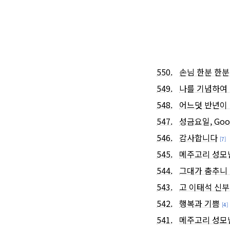
550.
손님 한분 한
549.
나를 기념하여
548.
어느덧 반년이
547.
성금요일, Good
546.
감사합니다
[7]
545.
메주고리 성모님
544.
그대가 춤추니
543.
고 이태석 신
542.
행복과 기쁨
[4]
541.
메주고리 성모님