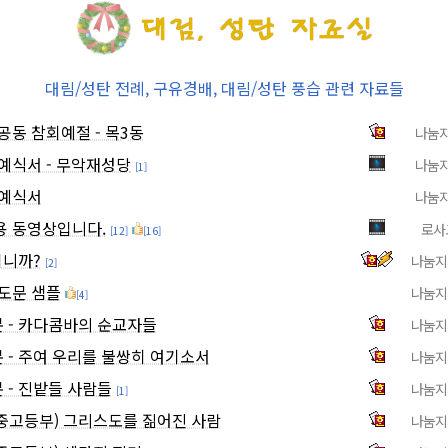
대림/성탄 전례, 구유경배, 대림/성탄 풍습 관련 자료들
공동 참회예절 - 목3동
나눔
예식서 - 무악재성당
나눔
[1]
 예식서
나눔
용 동영상입니다.
로사
[12]
[16]
십니까?
나눔지
[2]
도문 샘플
나눔지
[4]
 - 카다콤바의 순교자들
나눔지
- 주여 우리를 불쌍히 여기소서
나눔지
- 진밭들 사람들
나눔지
[1]
중고등부) 그리스도를 짊어진 사람
나눔지