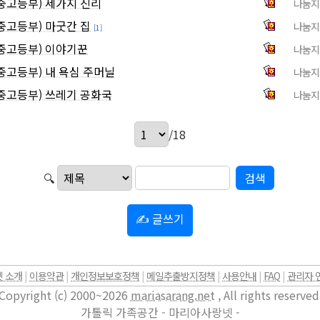
중고등부) 세가지 진리
나눔지
중고등부) 마굿간 집
나눔지
[1]
중고등부) 이야기꾼
나눔지
고등부) 내 욕심 주머닐
나눔지
중고등부) 쓰레기 공화국
나눔지
/18
🔍
✍ 글쓰기
 소개
|
이용약관
|
개인정보보호정책
|
메일추출방지정책
|
사용안내
|
FAQ
|
관리자 
Copyright (c) 2000~2026
mariasarang.net
, All rights reserved
가톨릭 가족공간 - 마리아사랑넷 -